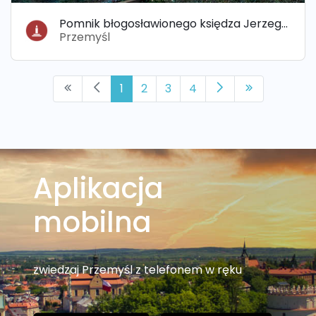
Pomnik błogosławionego księdza Jerzego Popiełuszki
Przemyśl
1
2
3
4
Aplikacja
mobilna
zwiedzaj Przemyśl z telefonem w ręku