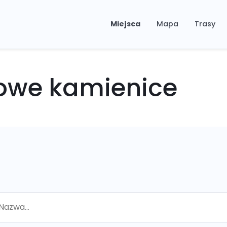
Miejsca
Mapa
Trasy
kowe kamienice