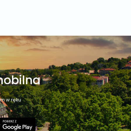
mobilna
em w ręku