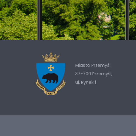
Miasto Przemyśl
37-700 Przemyśl,
ul. Rynek 1