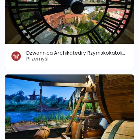
Dzwonnica Archikatedry Rzymskokatolickiej
Przemyśl