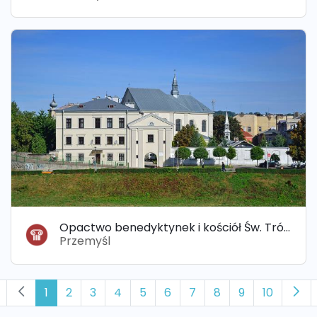
Opactwo benedyktynek i kościół Św. Trójcy
Przemyśl
1
2
3
4
5
6
7
8
9
10