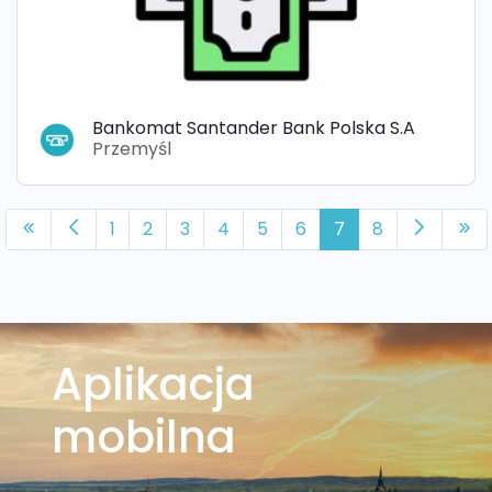
Bankomat Santander Bank Polska S.A
Przemyśl
1
2
3
4
5
6
7
8
Aplikacja
mobilna