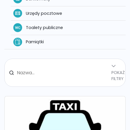
Urzędy pocztowe
Toalety publiczne
Pamiątki
POKAŻ
FILTRY