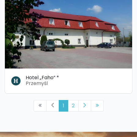
Hotel „Faho” *
Przemyśl
1
2