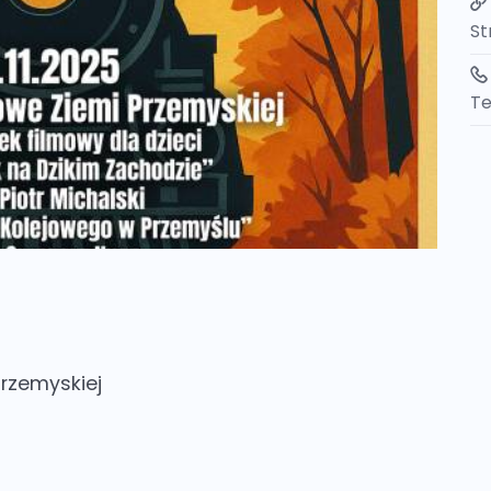
St
Te
Przemyskiej