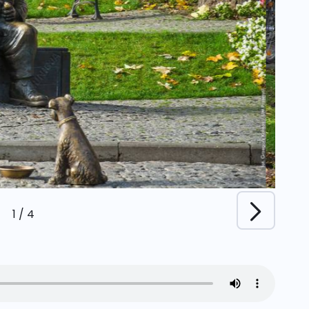
1
/
4