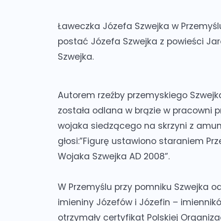
Ławeczka Józefa Szwejka w Przemyśl
postać Józefa Szwejka z powieści Ja
Szwejka.
Autorem rzeźby przemyskiego Szwejka 
została odlana w brązie w pracowni p
wojaka siedzącego na skrzyni z amunic
głosi:”Figurę ustawiono staraniem Pr
Wojaka Szwejka AD 2008”.
W Przemyślu przy pomniku Szwejka od
imieniny Józefów i Józefin – imienni
otrzymały certyfikat Polskiej Organiza