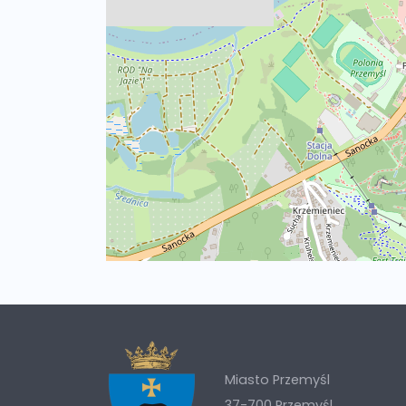
Miasto Przemyśl
37-700 Przemyśl,