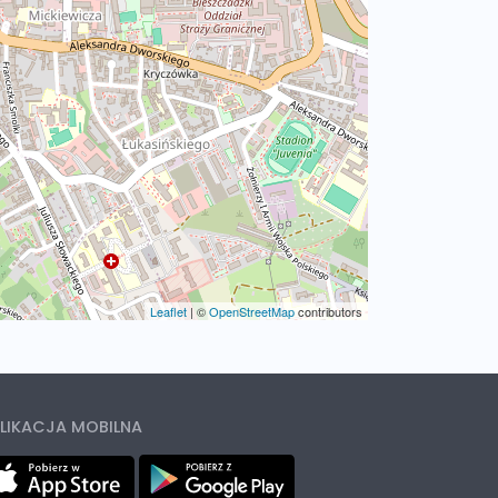
Leaflet
|
©
OpenStreetMap
contributors
LIKACJA MOBILNA