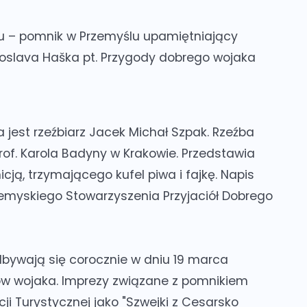
u – pomnik w Przemyślu upamiętniający
roslava Haška pt. Przygody dobrego wojaka
jest rzeźbiarz Jacek Michał Szpak. Rzeźba
rof. Karola Badyny w Krakowie. Przedstawia
ją, trzymającego kufel piwa i fajkę. Napis
zemyskiego Stowarzyszenia Przyjaciół Dobrego
bywają się corocznie w dniu 19 marca
ków wojaka. Imprezy związane z pomnikiem
cji Turystycznej jako "Szwejki z Cesarsko