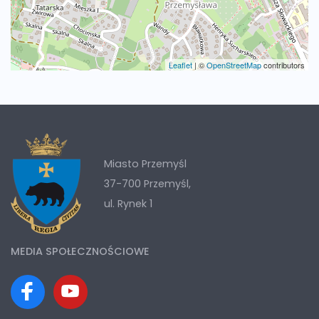
Leaflet
|
©
OpenStreetMap
contributors
Miasto Przemyśl
37-700 Przemyśl,
ul. Rynek 1
MEDIA SPOŁECZNOŚCIOWE