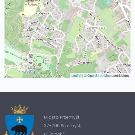
Leaflet
|
©
OpenStreetMap
contributors
Miasto Przemyśl
37-700 Przemyśl,
ul. Rynek 1