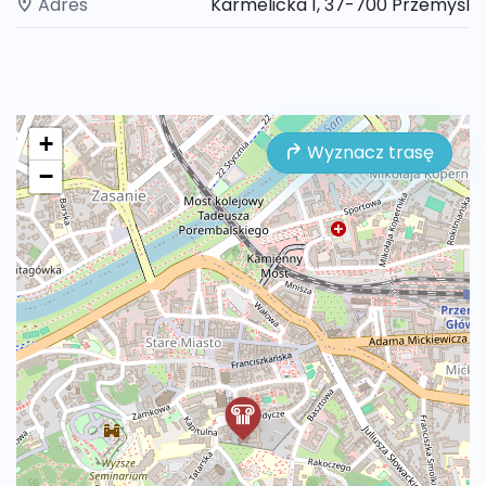
Adres
Karmelicka 1, 37-700 Przemyśl
+
Wyznacz trasę
−