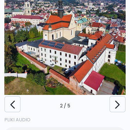
2
/
5
PLIKI AUDIO