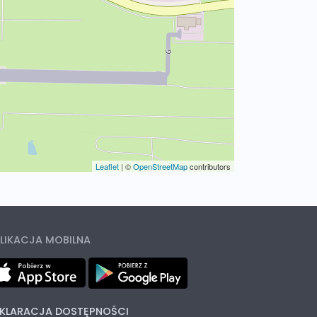
Leaflet
|
©
OpenStreetMap
contributors
LIKACJA MOBILNA
KLARACJA DOSTĘPNOŚCI