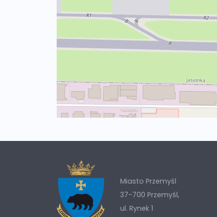
Miasto Przemyśl
37-700 Przemyśl,
ul. Rynek 1