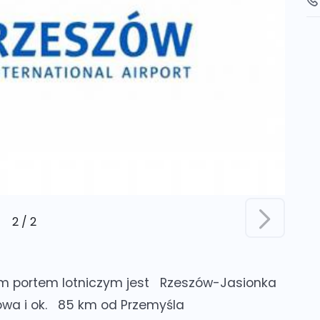
2
/
2
m portem lotniczym jest
Rzeszów-Jasionka
owa i ok.
85 km od Przemyśla