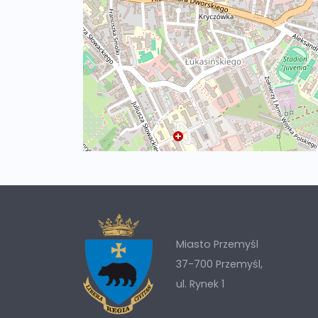
Miasto Przemyśl
37-700 Przemyśl,
ul. Rynek 1