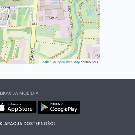
Leaflet
|
©
OpenStreetMap
contributors
LIKACJA MOBILNA
KLARACJA DOSTĘPNOŚCI