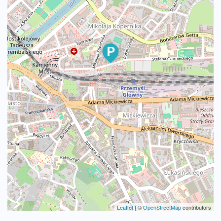
Leaflet
|
©
OpenStreetMap
contributors