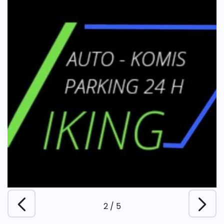
2
/
5