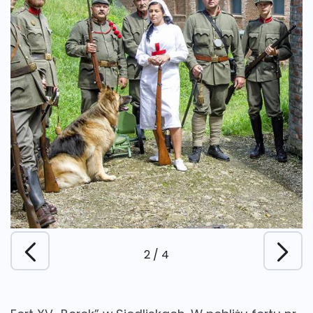
3
/
4