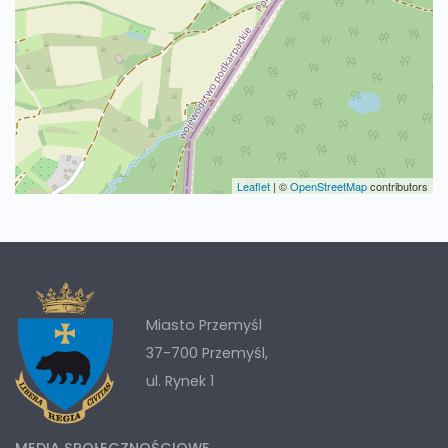
Leaflet
|
©
OpenStreetMap
contributors
Miasto Przemyśl
37-700 Przemyśl,
ul. Rynek 1
MEDIA SPOŁECZNOŚCIOWE