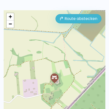
+
Route abstecken
−